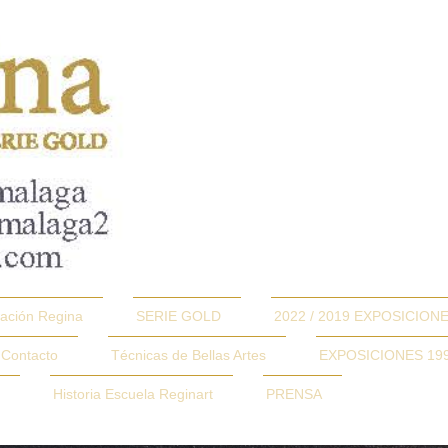
ación Regina
SERIE GOLD
2022 / 2019 EXPOSICION
Contacto
Técnicas de Bellas Artes
EXPOSICIONES 199
Historia Escuela Reginart
PRENSA