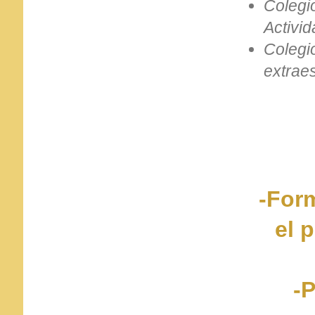
Colegi
Activid
Colegi
extraes
-Form
el 
-