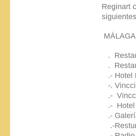
Reginart 
siguientes
MÁLAGA
. Restau
. Restau
.- Hotel I
-. Vincci
.- Vincc
.- Hotel
.- Galerí
.-Restur
.- Radio