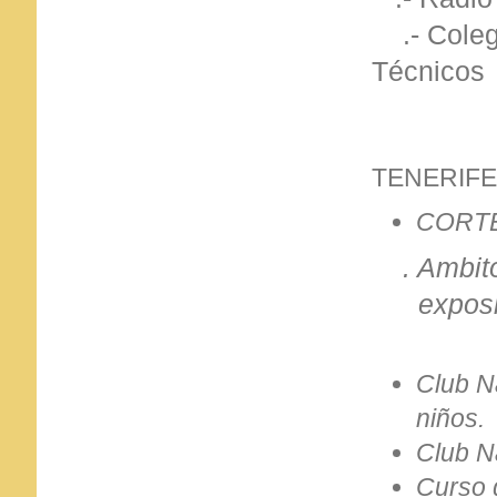
.- Colegi
Técnicos
TENERIFE
CORTE
. Ambit
exposic
Club Na
niños.
Club N
Curso 