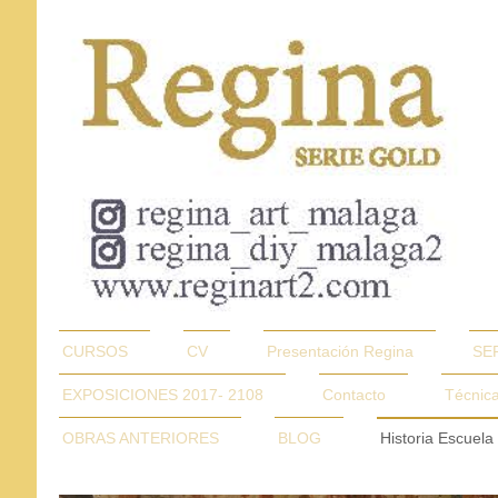
CURSOS
CV
Presentación Regina
SE
EXPOSICIONES 2017- 2108
Contacto
Técnica
OBRAS ANTERIORES
BLOG
Historia Escuela