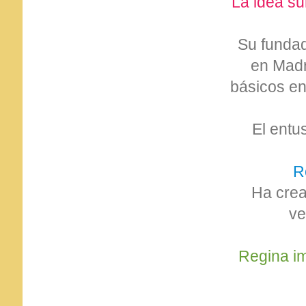
La idea su
Su fundad
en Madr
básicos en
El entu
R
Ha crea
ve
Regina im