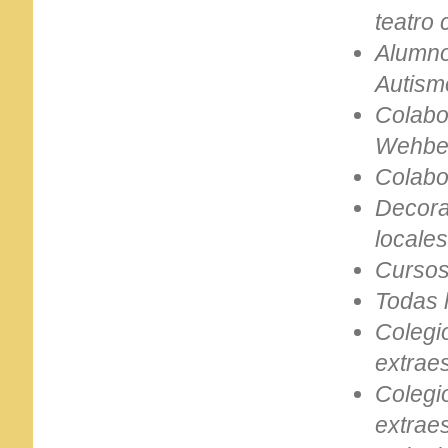
teatro 
Alumno
Autism
Colabo
Wehb
Colabo
Decora
locale
Cursos
Todas 
Colegi
extraes
Colegi
extraes